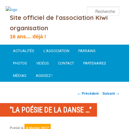
Rech
Site officiel de l'association Kiwi
organisation
16 ans… déjà !
Menu
Aller
ACTUALITÉS
L’ASSOCIATION
PARRAINS
principal
au
PHOTOS
VIDÉOS
CONTACT
PARTENAIRES
contenu
MÉDIAS
AGISSEZ !
principal
NAVIGATION
←
Précédent
Suivant
→
DES
ARTICLES
“LA POÉSIE DE LA DANSE …”
Publié le
8 février 2017