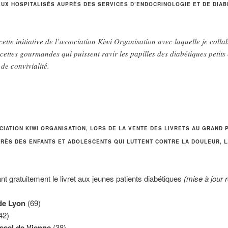
EUX HOSPITALISÉS AUPRÈS DES SERVICES D’ENDOCRINOLOGIE ET DE DIAB
ette initiative de l’association Kiwi Organisation avec laquelle je col
ettes gourmandes qui puissent ravir les papilles des diabétiques petits 
de convivialité.
CIATION KIWI ORGANISATION,
LORS DE LA VENTE DES LIVRETS AU GRAND 
PRÈS DES ENFANTS
ET ADOLESCENTS QUI LUTTENT CONTRE LA DOULEUR, L
ant gratuitement le livret aux jeunes patients diabétiques
(mise à jour r
de Lyon
(69)
42)
ssel de Vienne
(38)