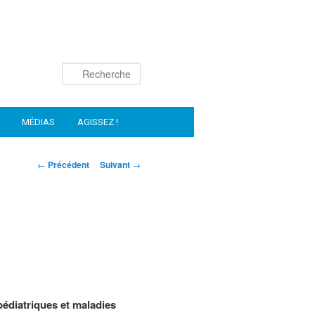
Recherche
MÉDIAS
AGISSEZ !
NAVIGATION
←
Précédent
Suivant
→
DES
ARTICLES
pédiatriques et maladies