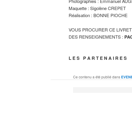
Photographies : Emmanuel AU
Maquette : Sigolène CREPET
Réalisation : BONNE PIOCHE
VOUS PROCURER CE LIVRET 
DES RENSEIGNEMENTS :
PA
L E S P A R T E N A I R E S
Ce contenu a été publié dans
EVEN