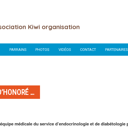
ssociation Kiwi organisation
N
PARRAINS
PHOTOS
VIDÉOS
CONTACT
PARTENAIRES
 D’HONORÉ …
l’équipe médicale du service d’endocrinologie et de diabétologie 