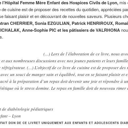
e l’Hôpital Femme Mère Enfant des Hospices Civils de Lyon,
mis e
vre de cuisine est de proposer des recettes du quotidien, appréciées pa
 se faisant plaisir et en découvrant de nouvelles saveurs. Plusieurs
ntran CHERRIER, Sonia EZGULIAN, Patrick HENRIROUX,
Romai
MICHALAK,
Anne-Sophie PIC et les pâtissiers de VALRHONA
nou
s.
(…) Lors de l’élaboration de ce livre, nous av
s et aux nombreuses discussions avec nos jeunes patients et leurs fami
réfrigérateur. (…) L’objectif de ce livre de cuisine est de proposer des 
 avec un souci de manger sain et équilibré, tout en se faisant plaisir et
cré à la préparation d’un repas doit devenir une joie et répondre à une
ététique où le stress domine. Le repas en famille doit de nouveau rimer
t de diabétologie pédiatriques
fant – Lyon
 FAIT DON DE CE LIVRET UNIQUEMENT
AUX ENFANTS ET ADOLESCENTS DIAB