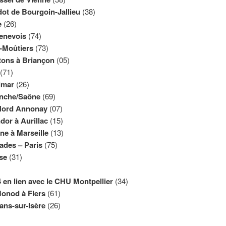
dot de Bourgoin-Jallieu
(38)
e
(26)
enevois
(74)
e-Moûtiers
(73)
tons à Briançon
(05)
(71)
imar
(26)
ranche/Saône
(69)
-Nord Annonay
(07)
dor à Aurillac
(15)
ne à Marseille
(13)
ades – Paris
(75)
se
(31)
34 en lien avec le CHU Montpellier
(34)
Monod à Flers
(61)
ns-sur-Isère
(26)