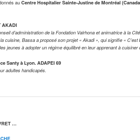
 donnés au
Centre Hospitalier Sainte-Justine de Montréal (Canad
T AKADI
il d’administration de la Fondation Valrhona et animatrice à la Cité
à la cuisine, Bassa a proposé son projet « Akadi », qui signifie « C’es
les jeunes à adopter un régime équilibré en leur apprenant à cuisiner d
ence Santy à Lyon. ADAPEI 69
our adultes handicapés.
VRET …
ÈCHE