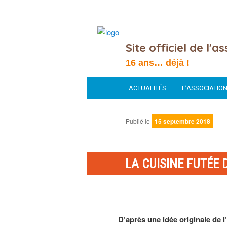
Site officiel de l'a
16 ans… déjà !
Menu
ACTUALITÉS
L’ASSOCIATIO
Aller
principal
au
Publié le
15 septembre 2018
contenu
LA CUISINE FUTÉE
principal
D’après une idée originale de 