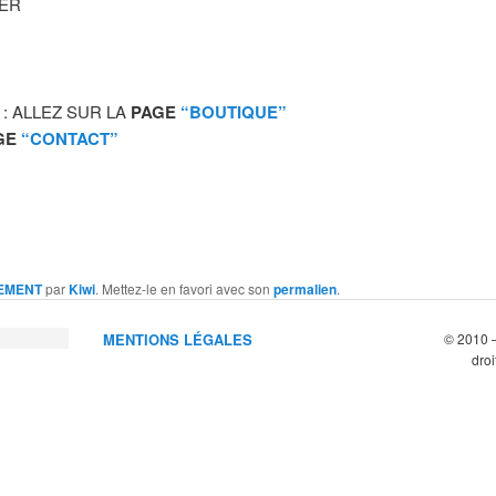
GER
: ALLEZ SUR LA
PAGE
“BOUTIQUE”
GE
“CONTACT”
EMENT
par
Kiwi
. Mettez-le en favori avec son
permalien
.
MENTIONS LÉGALES
© 2010 –
droi