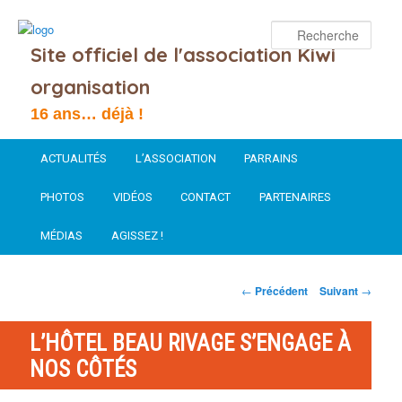
Rech
Site officiel de l'association Kiwi
organisation
16 ans… déjà !
Menu
Aller
ACTUALITÉS
L’ASSOCIATION
PARRAINS
principal
au
PHOTOS
VIDÉOS
CONTACT
PARTENAIRES
contenu
MÉDIAS
AGISSEZ !
principal
NAVIGATION
←
Précédent
Suivant
→
DES
ARTICLES
L’HÔTEL BEAU RIVAGE S’ENGAGE À
NOS CÔTÉS